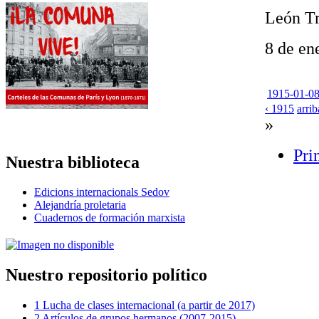
León Tr
8 de en
1915-01-08
‹ 1915
arrib
»
Pri
Nuestra biblioteca
Edicions internacionals Sedov
Alejandría proletaria
Cuadernos de formación marxista
Nuestro repositorio político
1 Lucha de clases internacional (a partir de 2017)
2 Artículos de grupos hermanos (2007-2015)