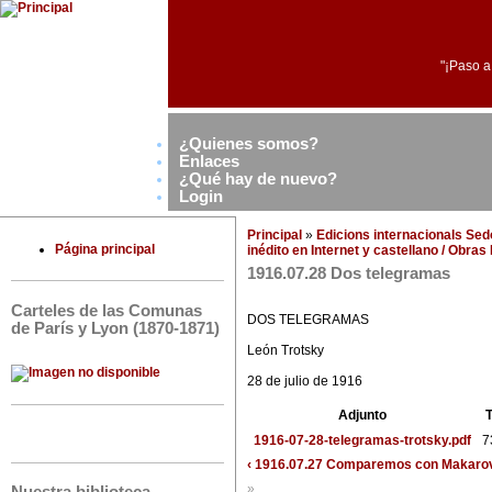
"¡Paso a
¿Quienes somos?
Enlaces
¿Qué hay de nuevo?
Login
Principal
»
Edicions internacionals Se
Página principal
inédito en Internet y castellano / Obra
1916.07.28 Dos telegramas
Carteles de las Comunas
DOS TELEGRAMAS
de París y Lyon (1870-1871)
León Trotsky
28 de julio de 1916
Adjunto
1916-07-28-telegramas-trotsky.pdf
7
‹ 1916.07.27 Comparemos con Makaro
»