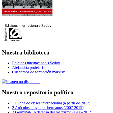
Nuestra biblioteca
Edicions internacionals Sedov
Alejandría proletaria
Cuadernos de formación marxista
Nuestro repositorio político
1 Lucha de clases internacional (a partir de 2017)
2 Artículos de grupos hermanos (2007-2015)
3 Germinal-En defensa del marxismo (1986-2012)