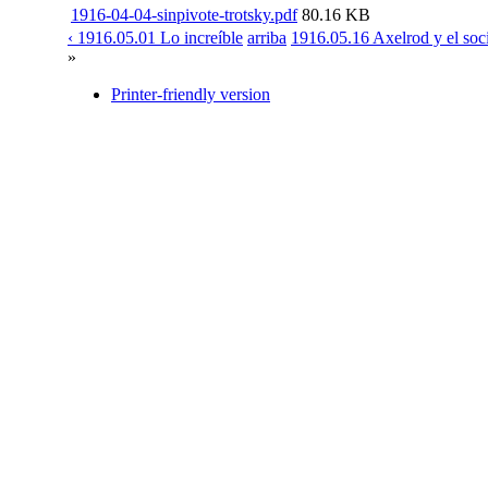
1916-04-04-sinpivote-trotsky.pdf
80.16 KB
‹ 1916.05.01 Lo increíble
arriba
1916.05.16 Axelrod y el soci
»
Printer-friendly version