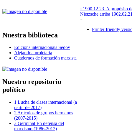
‹ 1900.12.23. A propósito d
Nietzsche
arriba
1902.02.21
»
Printer-friendly versi
Nuestra biblioteca
Edicions internacionals Sedov
Alejandría proletaria
Cuadernos de formación marxista
Nuestro repositorio
político
1 Lucha de clases internacional (a
partir de 2017)
2 Artículos de grupos hermanos
(2007-2015)
3 Germinal-En defensa del
marxismo (1986-2012)