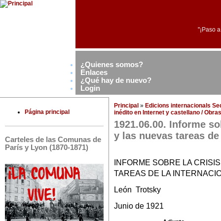
"¡Paso a
¿Quienes somos?
Enlaces
¿Qué hay de nuevo?
Login
Principal
»
Edicions internacionals S
Página principal
inédito en Internet y castellano / Obr
1921.06.00. Informe so
y las nuevas tareas de
Carteles de las Comunas de
París y Lyon (1870-1871)
INFORME SOBRE LA CRISI
TAREAS DE LA INTERNACI
León Trotsky
Junio de 1921