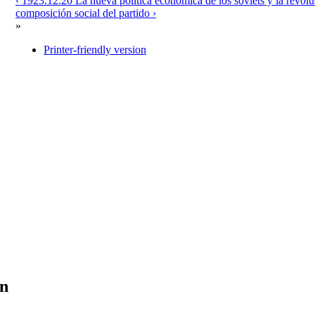
‹ 1923.12.20 La nueva política económica de los sóviets y la 
composición social del partido ›
»
Printer-friendly version
en