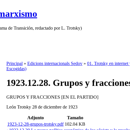
 marxismo
rama de Transición, redactado por L. Trotsky)
Principal
»
Edicions internacionals Sedov
»
01. Trotsky en internet 
Escogidas)
1923.12.28. Grupos y fracciones
GRUPOS Y FRACCIONES [EN EL PARTIDO]
León Trotsky 28 de diciembre de 1923
Adjunto
Tamaño
1923-12-28-grupos-trotsky.pdf
102.04 KB