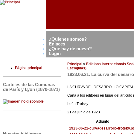
¿Quienes somos?
Enlaces
¿Qué hay de nuevo?
Login
Principal
»
Edicions internacionals Se
Página principal
Escogidas)
1923.06.21. La curva del desarrol
Carteles de las Comunas
LA CURVA DEL DESARROLLO CAPITAL
de París y Lyon (1870-1871)
Carta a los editores en lugar del artículo
León Trotsky
21 de junio de 1923
Adjunto
1923-06-21-curvadesarrollo-trotsky.p