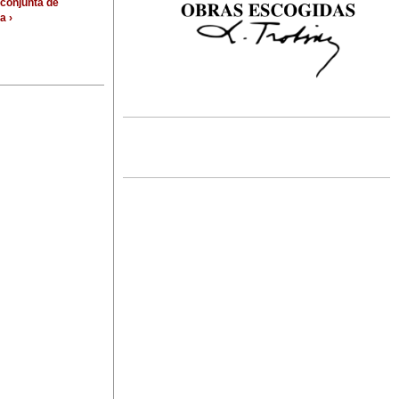
 conjunta de
a ›