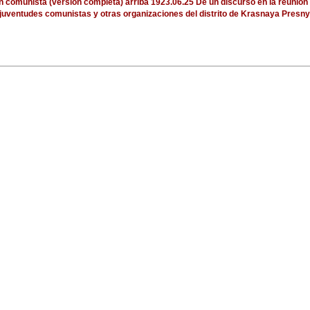
ón comunista (versión completa)
arriba
1923.06.25 De un discurso en la reunión
, juventudes comunistas y otras organizaciones del distrito de Krasnaya Presny