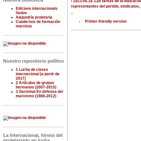
Nuestra biblioteca
‹ 1923.06.18. Las tareas de la educaci
representantes del partido, sindicatos
Edicions internacionals
Sedov
»
Alejandría proletaria
Printer-friendly version
Cuadernos de formación
marxista
Nuestro repositorio político
1 Lucha de clases
internacional (a partir de
2017)
2 Artículos de grupos
hermanos (2007-2015)
3 Germinal-En defensa del
marxismo (1986-2012)
La Internacional, himno del
proletariado en lucha