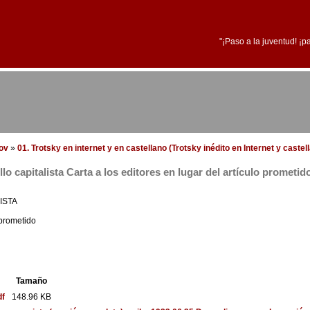
"¡Paso a la juventud! ¡p
dov
»
01. Trotsky en internet y en castellano (Trotsky inédito en Internet y castel
lo capitalista Carta a los editores en lugar del artículo prometid
ISTA
 prometido
Tamaño
df
148.96 KB