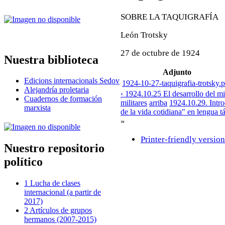
SOBRE LA TAQUIGRAFÍA
León Trotsky
27 de octubre de 1924
Nuestra biblioteca
Adjunto
Edicions internacionals Sedov
1924-10-27-taquigrafia-trotsky.
Alejandría proletaria
‹ 1924.10.25 El desarrollo del mi
Cuadernos de formación
militares
arriba
1924.10.29. Intro
marxista
de la vida cotidiana" en lengua tá
»
Printer-friendly version
Nuestro repositorio
político
1 Lucha de clases
internacional (a partir de
2017)
2 Artículos de grupos
hermanos (2007-2015)