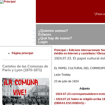
"¡Paso a
¿Quienes somos?
Enlaces
¿Qué hay de nuevo?
Login
Principal
»
Edicions internacionals S
Página principal
inédito en Internet y castellano / Obr
1924.07.23. El papel cultural d
Carteles de las Comunas de
EL PAPEL CULTURAL DEL CORRES
París y Lyon (1870-1871)
León Trotsky
23 de julio de 1924
Adjunto
1924-07-23-corresponsalobrero-trots
‹ 1924.07.22 Sobre la religión
arriba
19
(OBRAS ESCOGIDAS) ›