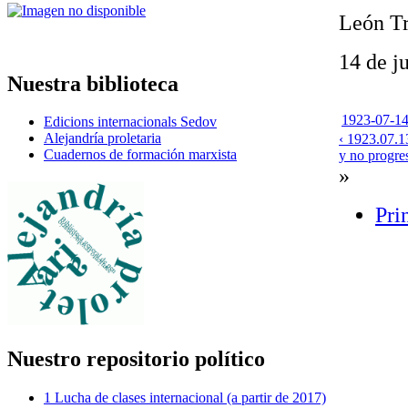
León Tr
14 de j
Nuestra biblioteca
1923-07-14
Edicions internacionals Sedov
Alejandría proletaria
‹ 1923.07.13
Cuadernos de formación marxista
y no progres
»
Pri
Nuestro repositorio político
1 Lucha de clases internacional (a partir de 2017)