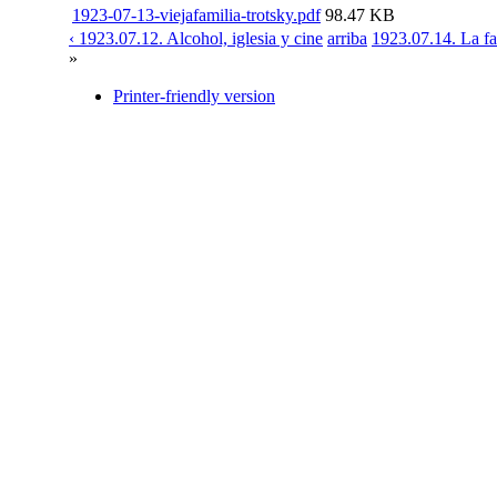
1923-07-13-viejafamilia-trotsky.pdf
98.47 KB
‹ 1923.07.12. Alcohol, iglesia y cine
arriba
1923.07.14. La fa
»
Printer-friendly version