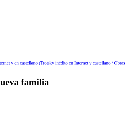
ternet y en castellano (Trotsky inédito en Internet y castellano / Obras
nueva familia