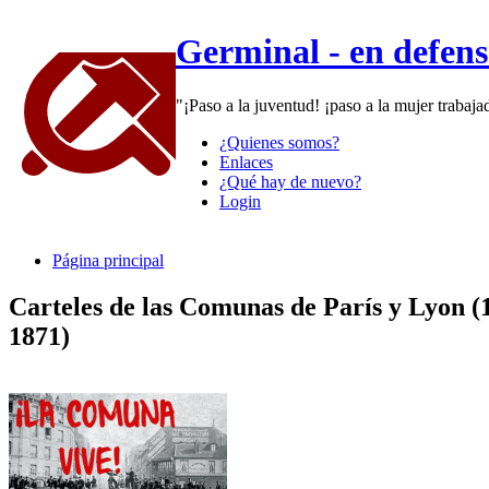
Germinal - en defen
"¡Paso a la juventud! ¡paso a la mujer trabaj
¿Quienes somos?
Enlaces
¿Qué hay de nuevo?
Login
Página principal
Carteles de las Comunas de París y Lyon (
1871)