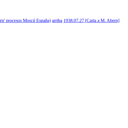
'Ken' procesos Moscú España)
arriba
1938.07.27 [Carta a M. Abern]