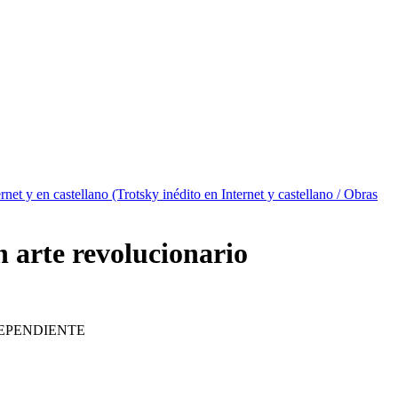
rnet y en castellano (Trotsky inédito en Internet y castellano / Obras
n arte revolucionario
EPENDIENTE