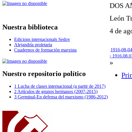
DOS AÑO
León Tr
Nuestra biblioteca
4 de ag
Edicions internacionals Sedov
Alejandría proletaria
1916-08-04
Cuadernos de formación marxista
‹ 1916.08.0
»
Nuestro repositorio político
Pri
1 Lucha de clases internacional (a partir de 2017)
2 Artículos de grupos hermanos (2007-2015)
3 Germinal-En defensa del marxismo (1986-2012)