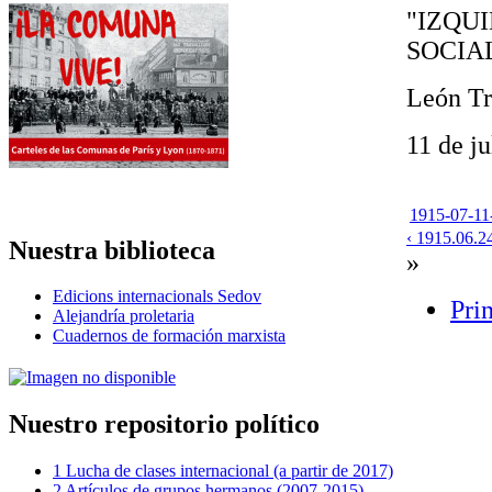
"IZQU
SOCIA
León Tr
11 de j
1915-07-11-
‹ 1915.06.24
Nuestra biblioteca
»
Edicions internacionals Sedov
Prin
Alejandría proletaria
Cuadernos de formación marxista
Nuestro repositorio político
1 Lucha de clases internacional (a partir de 2017)
2 Artículos de grupos hermanos (2007-2015)