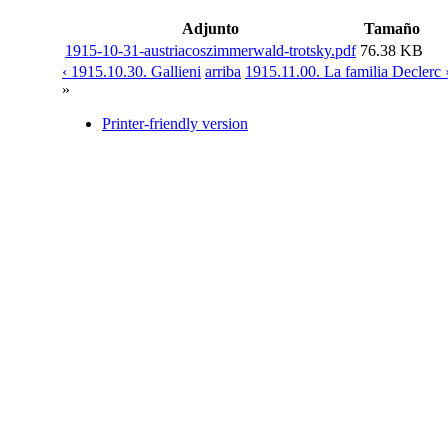
Adjunto
Tamaño
1915-10-31-austriacoszimmerwald-trotsky.pdf
76.38 KB
‹ 1915.10.30. Gallieni
arriba
1915.11.00. La familia Declerc 
»
Printer-friendly version