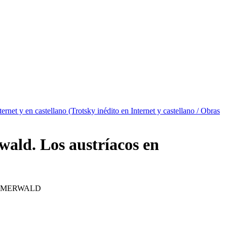
ternet y en castellano (Trotsky inédito en Internet y castellano / Obras
ald. Los austríacos en
IMMERWALD