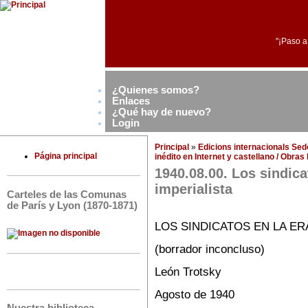
"¡Paso a
¿Quienes somos?
Enlaces
¿Qué hay de nuevo?
Login
Principal
»
Edicions internacionals Se
Página principal
inédito en Internet y castellano / Obra
1940.08.00. Los sindica
imperialista
Carteles de las Comunas
de París y Lyon (1870-1871)
LOS SINDICATOS EN LA ER
(borrador inconcluso)
León Trotsky
Agosto de 1940