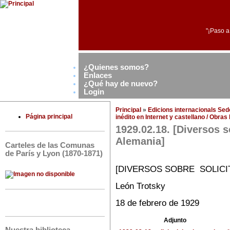
"¡Paso a
¿Quienes somos?
Enlaces
¿Qué hay de nuevo?
Login
Principal
»
Edicions internacionals Se
Página principal
inédito en Internet y castellano / Obra
1929.02.18. [Diversos s
Alemania]
Carteles de las Comunas
de París y Lyon (1870-1871)
[DIVERSOS SOBRE SOLICI
León Trotsky
18 de febrero de 1929
Adjunto