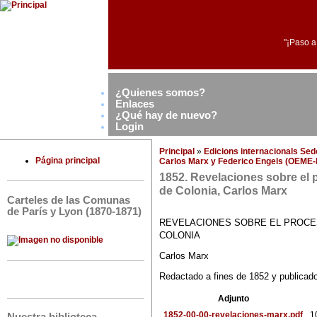
"¡Paso a
¿Quienes somos?
Enlaces
¿Qué hay de nuevo?
Login
Principal
»
Edicions internacionals Se
Página principal
Carlos Marx y Federico Engels (OEME-
1852. Revelaciones sobre el 
de Colonia, Carlos Marx
Carteles de las Comunas
de París y Lyon (1870-1871)
REVELACIONES SOBRE EL PROCE
COLONIA
Carlos Marx
Redactado a fines de 1852 y publicad
Adjunto
1852-00-00-revelaciones-marx.pdf
1