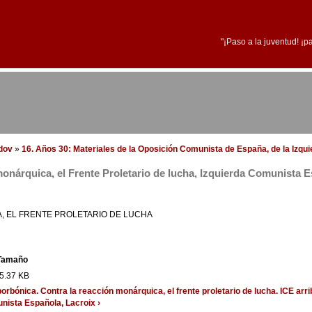
"¡Paso a la juventud! ¡p
edov
»
16. Años 30: Materiales de la Oposición Comunista de España, de la Izqu
monárquica, el Frente Proletario de lucha, Izquierda Comunista 
, EL FRENTE PROLETARIO DE LUCHA
Tamaño
5.37 KB
orbónica. Contra la reacción monárquica, el frente proletario de lucha. ICE
arri
unista Española, Lacroix ›