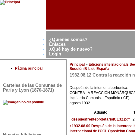
¿Quienes somos?
Enlaces
¿Qué hay de nuevo?
Login
Principal
»
Edicions internacionals S
Página principal
Sección B-L de España
1932.08.12 Contra la reacción 
Carteles de las Comunas de
Después de la intentona borbónica:
París y Lyon (1870-1871)
CONTRA LA REACCIÓN MONÁRQUICA
Izquierda Comunista Española (ICE)
agosto 1932
Adjunto
despuesfrenteproletarioICE32.pdf
2
‹ 1932.08.00 Después de la intentona b
Internacional de l'OGI. Oposición Com