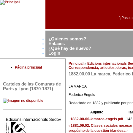
"¡Paso a
¿Quienes somos?
Enlaces
¿Qué hay de nuevo?
Login
Principal
»
Edicions internacionals S
Página principal
Correspondencia, artículos, obras, tex
1882.00.00 La marca, Federico
Carteles de las Comunas de
LA MARCA
París y Lyon (1870-1871)
Federico Engels
Redactado en 1882 y publicado por pr
Adjunto
Ta
1882-00-00-lamarca-engels.pdf
143
‹ 1881.09.02. Clases sociales necesar
propósito de la cuestión irlandesa ›