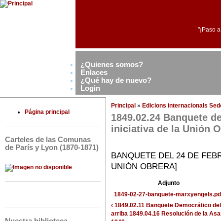
"¡Paso a
¿Quienes somos?
Enlaces
¿Qué hay de nuevo?
Login
Principal
»
Edicions internacionals Se
Página principal
1849.02.24 Banquete de
iniciativa de la Unión 
Carteles de las Comunas
de París y Lyon (1870-1871)
BANQUETE DEL 24 DE FEBRE
UNIÓN OBRERA]
Adjunto
1849-02-27-banquete-marxyengels.pd
‹ 1849.02.11 Banquete Democrático del
arriba
1849.04.16 Resolución de la Asam