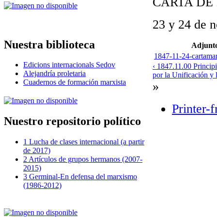
CARTA DE
23 y 24 de 
Nuestra biblioteca
Adjunt
1847-11-24-cartamar
Edicions internacionals Sedov
‹ 1847.11.00 Princip
Alejandría proletaria
por la Unificación y 
Cuadernos de formación marxista
»
Printer-f
Nuestro repositorio político
1 Lucha de clases internacional (a partir
de 2017)
2 Artículos de grupos hermanos (2007-
2015)
3 Germinal-En defensa del marxismo
(1986-2012)