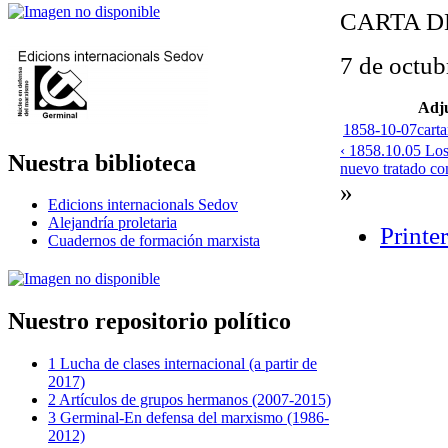
CARTA D
7 de octub
Adj
1858-10-07carta
‹ 1858.10.05 Los
Nuestra biblioteca
nuevo tratado co
»
Edicions internacionals Sedov
Alejandría proletaria
Printe
Cuadernos de formación marxista
Nuestro repositorio político
1 Lucha de clases internacional (a partir de
2017)
2 Artículos de grupos hermanos (2007-2015)
3 Germinal-En defensa del marxismo (1986-
2012)