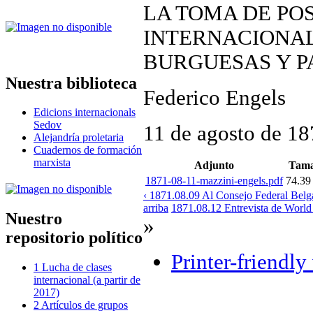
LA TOMA DE PO
INTERNACIONAL
BURGUESAS Y P
Nuestra biblioteca
Federico Engels
Edicions internacionals
Sedov
11 de agosto de 18
Alejandría proletaria
Cuadernos de formación
marxista
Adjunto
Tam
1871-08-11-mazzini-engels.pdf
74.3
‹ 1871.08.09 Al Consejo Federal Belga
arriba
1871.08.12 Entrevista de World 
Nuestro
»
repositorio político
Printer-friendly
1 Lucha de clases
internacional (a partir de
2017)
2 Artículos de grupos