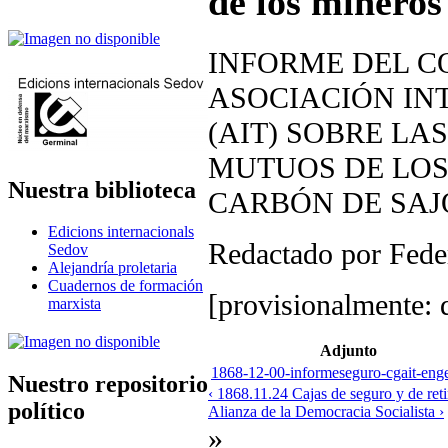
de los mineros
INFORME DEL C
ASOCIACIÓN IN
(AIT) SOBRE LA
MUTUOS DE LOS
Nuestra biblioteca
CARBÓN DE SAJ
Edicions internacionals
Redactado por Fede
Sedov
Alejandría proletaria
Cuadernos de formación
[provisionalmente: 
marxista
Adjunto
1868-12-00-informeseguro-cgait-enge
Nuestro repositorio
‹ 1868.11.24 Cajas de seguro y de reti
político
Alianza de la Democracia Socialista ›
»