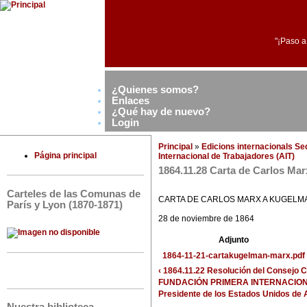
"¡Paso a
¿Quienes somos?
Enlaces
¿Qué hay de nuevo?
Login
Principal
»
Edicions internacionals S
Página principal
Internacional de Trabajadores (AIT)
1864.11.28 Carta de Carlos Ma
Carteles de las Comunas de
CARTA DE CARLOS MARX A KUGELM
París y Lyon (1870-1871)
28 de noviembre de 1864
Adjunto
1864-11-21-cartakugelman-marx.pdf
‹ 1864.11.22 Resolución del Consejo C
FUNDACIÓN PRIMERA INTERNACIO
Presidente de los Estados Unidos de 