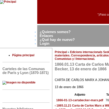
"¡Paso a
¿Quienes somos?
Enlaces
¿Qué hay de nuevo?
Login
Principal
»
Edicions internacionals Se
Página principal
materiales. Correspondencia, artículos,
Comunistas y I Internacional.
1866.01.13 Carta de Carlos M
Becker, 13 de enero de 1866
Carteles de las Comunas
de París y Lyon (1870-1871)
CARTA DE CARLOS MARX A JOHAN
13 de enero de 1866
Adjunto
T
1866-01-13-cartabecker-marx.pdf
76
‹ 1865.11.21 Carta de Carlos Marx a W