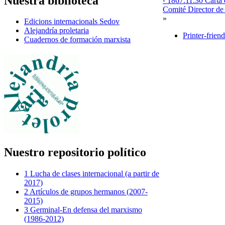
Nuestra biblioteca
‹ 1867.11.30 Carta 
Comité Director de
»
Edicions internacionals Sedov
Alejandría proletaria
Printer-frien
Cuadernos de formación marxista
Nuestro repositorio político
1 Lucha de clases internacional (a partir de
2017)
2 Artículos de grupos hermanos (2007-
2015)
3 Germinal-En defensa del marxismo
(1986-2012)