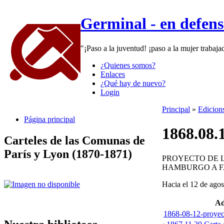
Germinal - en defen
"¡Paso a la juventud! ¡paso a la mujer trabaj
¿Quienes somos?
Enlaces
¿Qué hay de nuevo?
Login
Principal
»
Edicion
Página principal
1868.08.
Carteles de las Comunas de
París y Lyon (1870-1871)
PROYECTO DE 
HAMBURGO A FA
Hacia el 12 de ago
Ad
1868-08-12-proyec