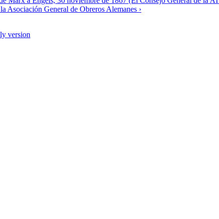
de Marx a Engels, 30 noviembre de 1867 (El Consejo General de la AIT
 la Asociación General de Obreros Alemanes ›
dly version