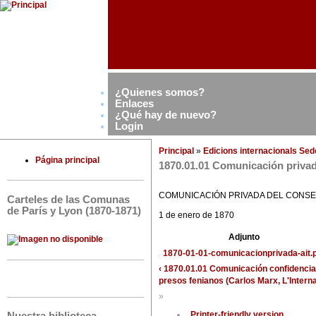
¿Quienes somos?
Enlaces
¿Qué hay de nuevo?
Login
Principal
»
Edicions internacionals Se
Página principal
1870.01.01 Comunicación privada
COMUNICACIÓN PRIVADA DEL CONSEJ
Carteles de las Comunas
de París y Lyon (1870-1871)
1 de enero de 1870
Adjunto
1870-01-01-comunicacionprivada-ait.
‹ 1870.01.01 Comunicación confidencial
presos fenianos (Carlos Marx, L'Interna
»
Printer-friendly version