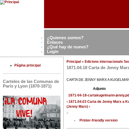
¿Quienes somos?
Enlaces
¿Qué hay de nuevo?
Login
Principal
»
Edicions internacionals S
Página principal
1871.04.18 Carta de Jenny Marx
CARTA DE JENNY MARX A KUGELMANN
Carteles de las Comunas de
París y Lyon (1870-1871)
Adjunto
1871-04-18-cartakugelmann-jenny.pd
‹ 1871.04.03 Carta de Jenny Marx a K
(Jenny Marx) ›
»
Printer-friendly version