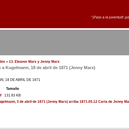
"¡Paso a la juventud! ¡p
edov
»
13. Eleanor Marx y Jenny Marx
 a Kugelmann, 18 de abril de 1871 (Jenny Marx)
, 18 DE ABRIL DE 1871
Tamaño
f
131.83 KB
ugelmann, 3 de abril de 1871 (Jenny Marx)
arriba
1871.05.12 Carta de Jenny M