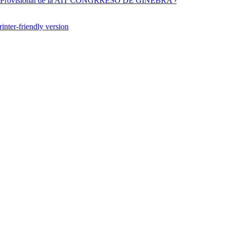
l Provisional de la AIT CONGRRESO DE GINEBRA ›
rinter-friendly version