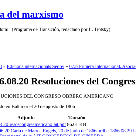
sa del marxismo
adora!" (Programa de Transición, redactado por L. Trotsky)
l
»
Edicions internacionals Sedov
»
07.b Primera Internacional. Asocia
6.08.20 Resoluciones del Congre
LUCIONES DEL CONGRESO OBRERO AMERICANO
do en Baltimor el 20 de agosto de 1866
Adjunto
Tamaño
8-20-resoscongreamericano-ait.pdf
86.61 KB
06.20 Carta de Marx a Engels, 20 de junio de 1866
arriba
1866.08.29 In