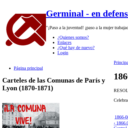
Germinal - en defen
"¡Paso a la juventud! ¡paso a la mujer trabaj
¿Quienes somos?
Enlaces
¿Qué hay de nuevo?
Login
Principa
Página principal
186
Carteles de las Comunas de París y
Lyon (1870-1871)
RESO
Celebra
1866-0
‹ 1866.