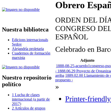
Obrero Españ
ORDEN DEL DÍ
CONGRESO DEL
Nuestra biblioteca
ESPAÑOL
Edicions internacionals
Sedov
Celebrado en Barce
Alejandría proletaria
Cuadernos de formación
marxista
Adjunto
1888-08-25-acuerdo1congreso-pso
‹ 1888.06.29 Proyecto de Organizac
arriba
1889.02.00 Llamamiento de co
Nuestro repositorio
propuesto ›
político
»
1 Lucha de clases
Printer-friendl
internacional (a partir de
2017)
2 Artículos de grupos