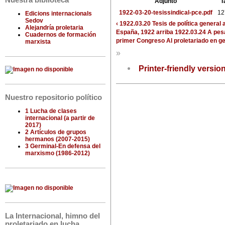
Nuestra biblioteca
Adjunto
T
1922-03-20-tesissindical-pce.pdf
12
Edicions internacionals
Sedov
‹ 1922.03.20 Tesis de política genera
Alejandría proletaria
España, 1922
arriba
1922.03.24 A pesa
Cuadernos de formación
primer Congreso Al proletariado en ge
marxista
»
Printer-friendly versio
Nuestro repositorio político
1 Lucha de clases
internacional (a partir de
2017)
2 Artículos de grupos
hermanos (2007-2015)
3 Germinal-En defensa del
marxismo (1986-2012)
La Internacional, himno del
proletariado en lucha