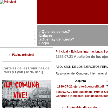
¿Quienes somos?
Enlaces
¿Qué hay de nuevo?
Login
Principal
»
Edicions internacionals S
Página principal
1889.07.21 Abolición de los ej
ABOLICIÓN DE LOS EJÉRCITOS PE
Carteles de las Comunas de
París y Lyon (1870-1871)
Resolución del Congreso Internacional 
Adjunto
T
1889-07-21-ejercito-1congreIS.pdf
7
‹ 1889.07.20 Resolución del Primer C
Congreso [sindicato, partido socialista
»
Printer-friendly version