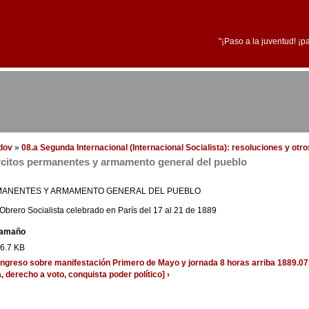
"¡Paso a la juventud! ¡p
edov
»
08.a Segunda Internacional (Internacional Socialista): resoluciones y otr
ércitos permanentes y armamento general del pueblo
RMANENTES Y ARMAMENTO GENERAL DEL PUEBLO
Obrero Socialista celebrado en París del 17 al 21 de 1889
amaño
6.7 KB
ongreso sobre manifestación Primero de Mayo y jornada 8 horas
arriba
1889.07
, derecho a voto, conquista poder político] ›