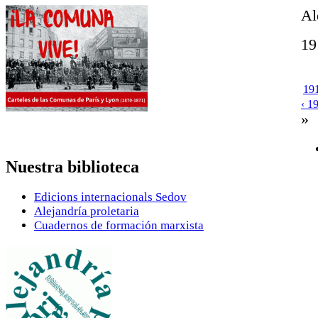
Al
19
191
‹ 1
»
Nuestra biblioteca
Edicions internacionals Sedov
Alejandría proletaria
Cuadernos de formación marxista