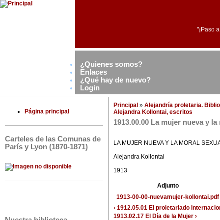
"¡Paso a
¿Quienes somos?
Enlaces
¿Qué hay de nuevo?
Login
Principal
»
Alejandría proletaria. Bibl
Página principal
Alejandra Kollontai, escritos
1913.00.00 La mujer nueva y la
Carteles de las Comunas de
LA MUJER NUEVA Y LA MORAL SEXU
París y Lyon (1870-1871)
Alejandra Kollontai
1913
Adjunto
1913-00-00-nuevamujer-kollontai.pdf
‹ 1912.05.01 El proletariado internaci
1913.02.17 El Día de la Mujer ›