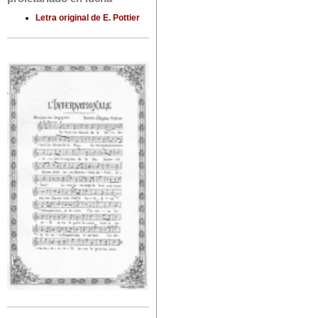
Letra original de E. Pottier