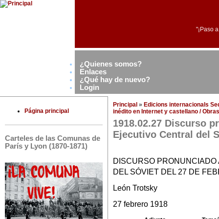
"¡Paso a
¿Quienes somos?
Enlaces
¿Qué hay de nuevo?
Login
Principal
»
Edicions internacionals S
Página principal
inédito en Internet y castellano / Obr
1918.02.27 Discurso p
Ejecutivo Central del 
Carteles de las Comunas de
París y Lyon (1870-1871)
DISCURSO PRONUNCIADO 
DEL SÓVIET DEL 27 DE FE
León Trotsky
27 febrero 1918