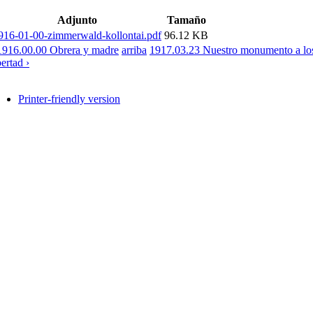
Adjunto
Tamaño
916-01-00-zimmerwald-kollontai.pdf
96.12 KB
1916.00.00 Obrera y madre
arriba
1917.03.23 Nuestro monumento a los
bertad ›
Printer-friendly version