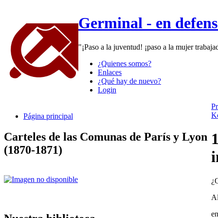
Germinal - en defen
"¡Paso a la juventud! ¡paso a la mujer trabaj
¿Quienes somos?
Enlaces
¿Qué hay de nuevo?
Login
Pr
Ko
Página principal
1
Carteles de las Comunas de París y Lyon
(1870-1871)
i
¿
Al
en