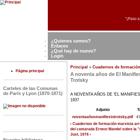
"¡Paso a
¿Quienes somos?
Enlaces
¿Qué hay de nuevo?
Login
Principal
»
Cuadernos de formación
Página principal
A noventa años de El Manifi
Trotsky
Carteles de las Comunas
de París y Lyon (1870-1871)
A NOVENTA AÑOS DE 'EL MANIFIE
1937
Adjunto
T
noventaañosmanifiestotrotsky.pdf
4
‹ Cuadernos de formación marxista
arr
del camarada Ernest Mandel sobre la "
Just, 1976 ›