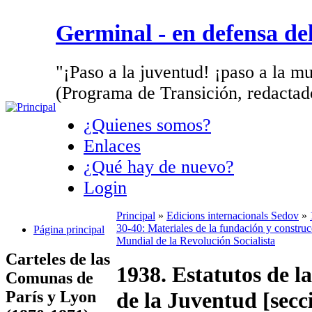
Germinal - en defensa d
"¡Paso a la juventud! ¡paso a la mu
(Programa de Transición, redactad
¿Quienes somos?
Enlaces
¿Qué hay de nuevo?
Login
Principal
»
Edicions internacionals Sedov
»
30-40: Materiales de la fundación y construc
Página principal
Mundial de la Revolución Socialista
Carteles de las
1938. Estatutos de l
Comunas de
París y Lyon
de la Juventud [secc