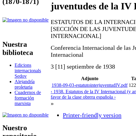
(1870-1871)
juventudes de la IV 
ESTATUTOS DE LA INTERNAC
[SECCIÓN DE LAS JUVENTUDE
INTERNACIONAL]
Nuestra
Conferencia Internacional de las J
biblioteca
Internacional
Edicions
3 [11] septiembre de 1938
internacionals
Sedov
Adjunto
T
Alejandría
1938-09-03-estatutointerjuventudIV.pdf
122
proletaria
‹ 1938. Estatutos de la IV Internacional (y a
Cuadernos de
favor de la clase obrera española ›
formación
»
marxista
Printer-friendly version
Nuestro