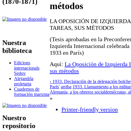
(1870-1871)
métodos
LA OPOSICIÓN DE IZQUIERDA
TAREAS, SUS MÉTODOS
(Tesis aprobadas en la Preconfere
Nuestra
Izquierda Internacional celebrada 
biblioteca
1933 en París)
Edicions
Aquí:
La Oposición de Izquierda I
internacionals
sus métodos
Sedov
Alejandría
‹ 1933. Declaración de la delegación bolchev
proletaria
París'
arriba
1933. Llamamiento a los milita
Cuadernos de
Alemania, a los obreros socialdemócratas, al
formación marxista
»
Printer-friendly version
Nuestro
repositorio