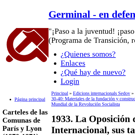
Germinal - en defe
"¡Paso a la juventud! ¡paso
(Programa de Transición, r
¿Quienes somos?
Enlaces
¿Qué hay de nuevo?
Login
Principal
»
Edicions internacionals Sedov
»
30-40: Materiales de la fundación y construc
Página principal
Mundial de la Revolución Socialista
Carteles de las
1933. La Oposición 
Comunas de
París y Lyon
Internacional, sus ta