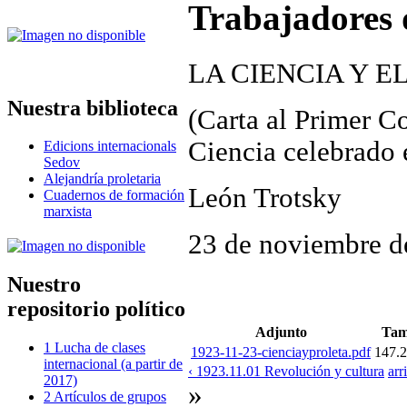
Trabajadores d
LA CIENCIA Y 
Nuestra biblioteca
(Carta al Primer C
Ciencia celebrado
Edicions internacionals
Sedov
Alejandría proletaria
León Trotsky
Cuadernos de formación
marxista
23 de noviembre d
Nuestro
repositorio político
Adjunto
Tam
1 Lucha de clases
1923-11-23-cienciayproleta.pdf
147.
internacional (a partir de
‹ 1923.11.01 Revolución y cultura
arr
2017)
»
2 Artículos de grupos