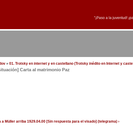
"¡Paso a la juventud! ¡p
edov
»
01. Trotsky en internet y en castellano (Trotsky inédito en Internet y cast
 situación] Carta al matrimonio Paz
 a Müller
arriba
1929.04.00 [Sin respuesta para el visado] (telegrama) ›