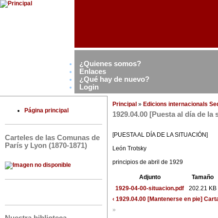
¿Quienes somos?
Enlaces
¿Qué hay de nuevo?
Login
Principal
»
Edicions internacionals S
Página principal
1929.04.00 [Puesta al día de la
[PUESTA AL DÍA DE LA SITUACIÓN]
Carteles de las Comunas de
París y Lyon (1870-1871)
León Trotsky
principios de abril de 1929
Adjunto
Tamaño
1929-04-00-situacion.pdf
202.21 KB
‹ 1929.04.00 [Mantenerse en pie] Carta
»