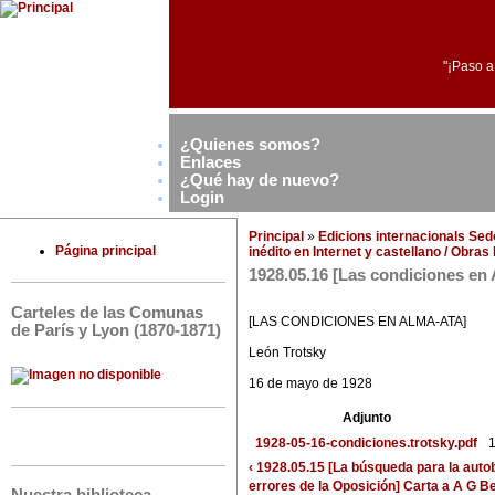
"¡Paso a
¿Quienes somos?
Enlaces
¿Qué hay de nuevo?
Login
Principal
»
Edicions internacionals Se
Página principal
inédito en Internet y castellano / Obra
1928.05.16 [Las condiciones en 
Carteles de las Comunas
[LAS CONDICIONES EN ALMA-ATA]
de París y Lyon (1870-1871)
León Trotsky
16 de mayo de 1928
Adjunto
1928-05-16-condiciones.trotsky.pdf
1
‹ 1928.05.15 [La búsqueda para la autob
errores de la Oposición] Carta a A G B