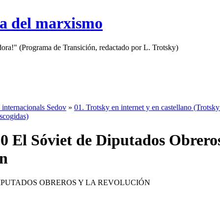
sa del marxismo
adora!" (Programa de Transición, redactado por L. Trotsky)
 internacionals Sedov
»
01. Trotsky en internet y en castellano (Trotsky
Escogidas)
0 El Sóviet de Diputados Obreros
ón
DIPUTADOS OBREROS Y LA REVOLUCIÓN