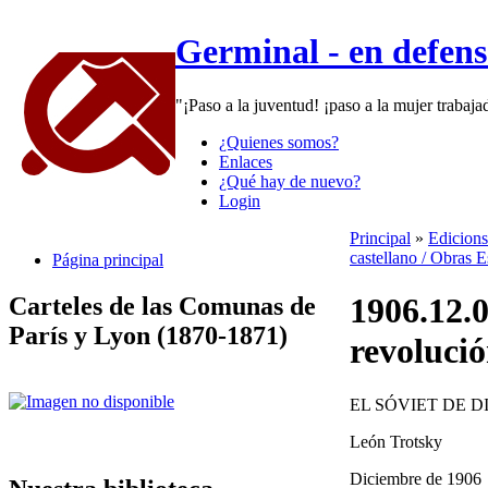
Germinal - en defen
"¡Paso a la juventud! ¡paso a la mujer trabaj
¿Quienes somos?
Enlaces
¿Qué hay de nuevo?
Login
Principal
»
Edicions
castellano / Obras 
Página principal
1906.12.0
Carteles de las Comunas de
París y Lyon (1870-1871)
revoluci
EL SÓVIET DE 
León Trotsky
Diciembre de 1906