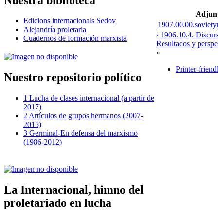
Nuestra biblioteca
Adjun
Edicions internacionals Sedov
1907.00.00.soviety
Alejandría proletaria
‹ 1906.10.4. Discurs
Cuadernos de formación marxista
Resultados y persp
»
Printer-friend
Nuestro repositorio político
1 Lucha de clases internacional (a partir de
2017)
2 Artículos de grupos hermanos (2007-
2015)
3 Germinal-En defensa del marxismo
(1986-2012)
La Internacional, himno del
proletariado en lucha