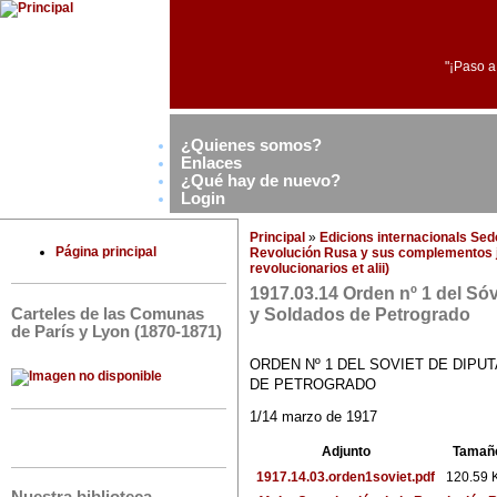
"¡Paso a
¿Quienes somos?
Enlaces
¿Qué hay de nuevo?
Login
Principal
»
Edicions internacionals Se
Página principal
Revolución Rusa y sus complementos j
revolucionarios et alii)
1917.03.14 Orden nº 1 del Só
y Soldados de Petrogrado
Carteles de las Comunas
de París y Lyon (1870-1871)
ORDEN Nº 1 DEL SOVIET DE DIP
DE PETROGRADO
1/14 marzo de 1917
Adjunto
Tamañ
1917.14.03.orden1soviet.pdf
120.59 