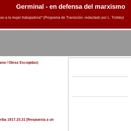
Germinal - en defensa del marxismo
aso a la mujer trabajadora!" (Programa de Transición, redactado por L. Trotsky)
llano / Obras Escogidas)
riba
1917.10.31 [Respuesta a un