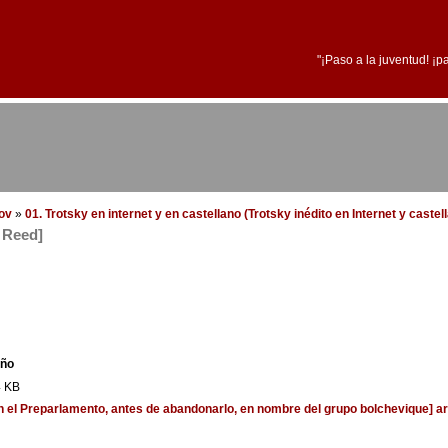
"¡Paso a la juventud! ¡p
dov
»
01. Trotsky en internet y en castellano (Trotsky inédito en Internet y caste
 Reed]
ño
4 KB
en el Preparlamento, antes de abandonarlo, en nombre del grupo bolchevique]
ar