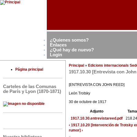
¿Quienes somos?
Enlaces
¿Qué hay de nuevo?
Login
Principal
»
Edicions internacionals Se
Página principal
1917.10.30 [Entrevista con John
[ENTREVISTA CON JOHN REED]
Carteles de las Comunas
de París y Lyon (1870-1871)
León Trotsky
30 de octubre de 1917
Adjunto
Tama
1917.10.30.entrevistareed.pdf
218.2
‹ 1917.10.20 [Intervención de Trotsky 
rumor] ›