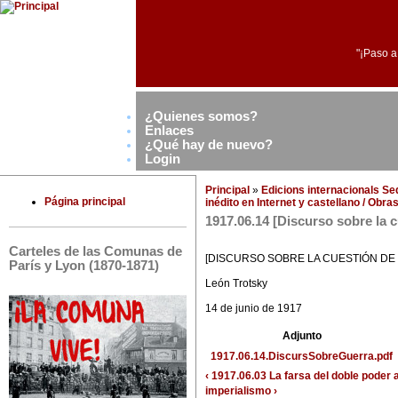
"¡Paso a
¿Quienes somos?
Enlaces
¿Qué hay de nuevo?
Login
Principal
»
Edicions internacionals S
Página principal
inédito en Internet y castellano / Obr
1917.06.14 [Discurso sobre la c
Carteles de las Comunas de
[DISCURSO SOBRE LA CUESTIÓN DE
París y Lyon (1870-1871)
León Trotsky
14 de junio de 1917
Adjunto
1917.06.14.DiscursSobreGuerra.pdf
‹ 1917.06.03 La farsa del doble poder
imperialismo ›