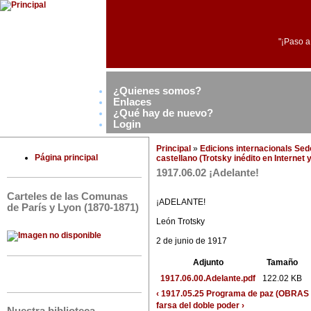
"¡Paso a
¿Quienes somos?
Enlaces
¿Qué hay de nuevo?
Login
Principal
»
Edicions internacionals Se
Página principal
castellano (Trotsky inédito en Internet
1917.06.02 ¡Adelante!
Carteles de las Comunas
¡ADELANTE!
de París y Lyon (1870-1871)
León Trotsky
2 de junio de 1917
Adjunto
Tamaño
1917.06.00.Adelante.pdf
122.02 KB
‹ 1917.05.25 Programa de paz (OBRA
farsa del doble poder ›