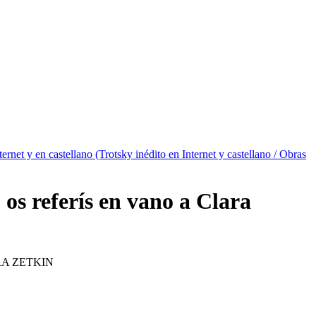
ternet y en castellano (Trotsky inédito en Internet y castellano / Obras
 os referís en vano a Clara
RA ZETKIN